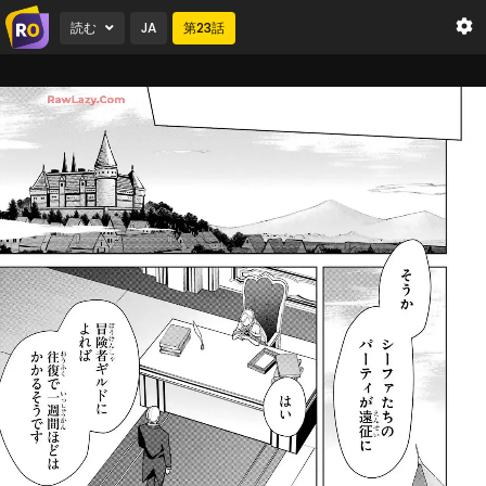
読む
JA
第
23
話