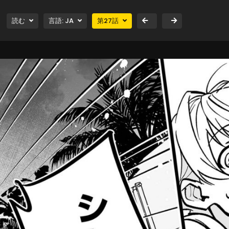
読む
言語:
JA
第
27
話