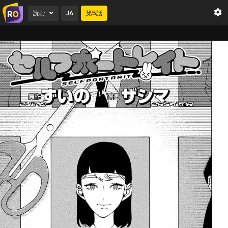
読む
JA
第
5
話