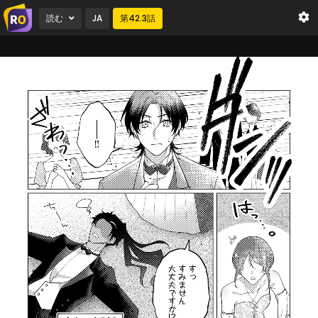
読む
JA
第
42.3
話