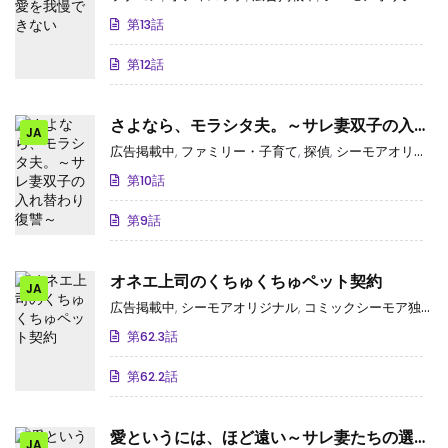
第13話
第12話
さよなら、モラシタ夫。～サレ妻双子の入れ
JA
替わり復讐～
広告掲載中
,
ファミリー・子育て
,
探偵
,
シーモアオリジナル
第10話
第9話
オネエ上司のくちゅくちゅペット契約
JA
広告掲載中
,
シーモアオリジナル
,
コミックシーモア独占･先行
第62.3話
第62.2話
愛というには、ほど遠い～サレ妻たちの選択
JA