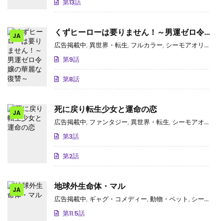
第13話
くずヒーローは要りません！～男運ゼロ令嬢
JA
の華麗な復讐～
広告掲載中
,
異世界・転生
,
フルカラー
,
シーモアオリジナル
第9話
第8話
死に戻り転生少女と運命の恋
JA
広告掲載中
,
ファンタジー
,
異世界・転生
,
シーモアオリジナル
第3話
第2話
地球外生命体・マル
JA
広告掲載中
,
ギャグ・コメディー
,
動物・ペット
,
シーモアオリジナル
第11.5話