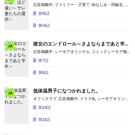
～
広告掲載中
,
ファミリー・子育て
,
幼なじみ・同級生
,
シー
第15話
第14話
彼女のエンドロール～さよならまであと半年
JA
～
広告掲載中
,
シーモアオリジナル
,
コミックシーモア独占･先行
第7話
第6話
低体温男子になつかれました。
JA
オフィスラブ
,
広告掲載中
,
ドラマ化
,
シーモアオリジナル
,
第24話
第23話