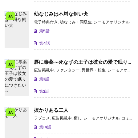
幼なじみは不埒な飼い犬
JA
電子特典付き
,
幼なじみ・同級生
,
シーモアオリジナル
第5話
第4話
唇に毒薬～死なずの王子は彼女の愛で眠りに
JA
つきたい～
広告掲載中
,
ファンタジー
,
異世界・転生
,
シーモアオリジナル
第3話
第2話
抜かりある二人
JA
ラブコメ
,
広告掲載中
,
癒し
,
シーモアオリジナル
,
コミックシーモア独占･先行
第14話