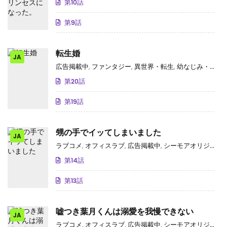
第10話
第9話
転生婚
JA
広告掲載中
,
ファンタジー
,
異世界・転生
,
幼なじみ・同級生
第20話
第19話
甥の手でイッてしまいました
JA
ラブコメ
,
オフィスラブ
,
広告掲載中
,
シーモアオリジナル
,
第14話
第13話
嘘つき葉月くんは溺愛を我慢できない
JA
ラブコメ
,
オフィスラブ
,
広告掲載中
,
シーモアオリジナル
,