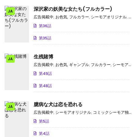
深沢家の妖美な女たち(フルカラー)
JA
広告掲載中
,
お色気
,
フルカラー
,
シーモアオリジナル
,
コミ
第36話
第35話
生残賭博
JA
広告掲載中
,
お色気
,
ギャンブル
,
フルカラー
,
シーモアオリジナル
第49話
第48話
臆病な犬は恋を恐れる
JA
広告掲載中
,
シーモアオリジナル
,
コミックシーモア独占･先行
第5話
第4話