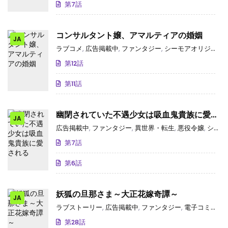
第7話
コンサルタント嬢、アマルティアの婚姻
JA
ラブコメ
,
広告掲載中
,
ファンタジー
,
シーモアオリジナル
,
第12話
第11話
幽閉されていた不遇少女は吸血鬼貴族に愛さ
JA
れる
広告掲載中
,
ファンタジー
,
異世界・転生
,
悪役令嬢
,
シーモアオリジナル
第7話
第6話
妖狐の旦那さま～大正花嫁奇譚～
JA
ラブストーリー
,
広告掲載中
,
ファンタジー
,
電子コミック大賞2024
第28話