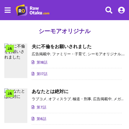
シーモアオリジナル
夫に不倫をお願いされました
JA
広告掲載中
,
ファミリー・子育て
,
シーモアオリジナル
,
コ
第18話
第17話
あなたとは絶対に
JA
ラブコメ
,
オフィスラブ
,
極道・刑事
,
広告掲載中
,
メガネ
,
第7話
第6話