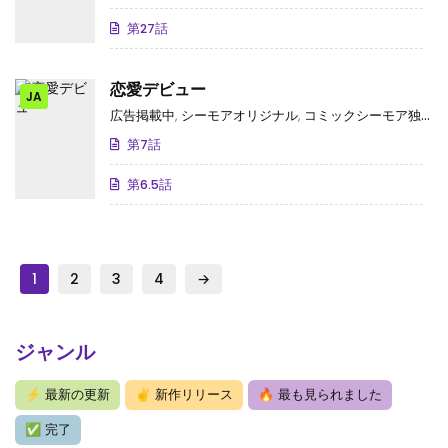
第27話
恋愛デビュー
JA
広告掲載中
,
シーモアオリジナル
,
コミックシーモア独占･先行
第7話
第6.5話
1
2
3
4
→
ジャンル
⚡
最新の更新
✌
新作リリース
🔥
最も見られました
✅
完了