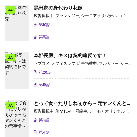
黒田家の身代わり花嫁
JA
広告掲載中
,
ファンタジー
,
シーモアオリジナル
,
コミックシーモア独占･先行
第10話
第9話
本部長殿、キスは契約違反です！
JA
ラブコメ
,
オフィスラブ
,
広告掲載中
,
フルカラー
,
シーモアオリジナル
第20話
第19話
とって食ったりしねぇから～元ヤンくんとの
JA
恋事情～
広告掲載中
,
幼なじみ・同級生
,
シーモアオリジナル
,
コミ
第5話
第4話