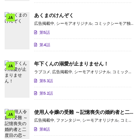
あくまのけんぞく
JA
広告掲載中
,
シーモアオリジナル
,
コミックシーモア独占･先行
第5話
第4話
年下くんの溺愛が止まりません！
JA
ラブコメ
,
広告掲載中
,
シーモアオリジナル
,
コミックシーモア独占･先行
第5.3話
第5.2話
使用人令嬢の受難 ～記憶喪失の婚約者と二
JA
度目の恋～
広告掲載中
,
ファンタジー
,
シーモアオリジナル
,
コミックシーモア独占･先行
第8話