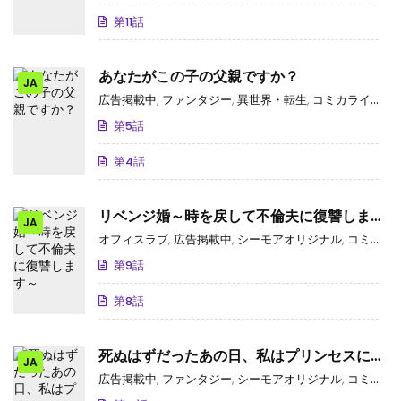
第11話
あなたがこの子の父親ですか？
JA
広告掲載中
,
ファンタジー
,
異世界・転生
,
コミカライズ(小説・ゲーム)
第5話
第4話
リベンジ婚～時を戻して不倫夫に復讐します
JA
～
オフィスラブ
,
広告掲載中
,
シーモアオリジナル
,
コミックシーモア独占･先行
第9話
第8話
死ぬはずだったあの日、私はプリンセスにな
JA
った。
広告掲載中
,
ファンタジー
,
シーモアオリジナル
,
コミックシーモア独占･先行