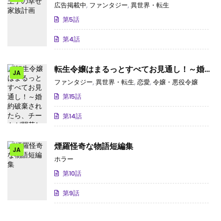
広告掲載中
,
ファンタジー
,
異世界・転生
第5話
第4話
転生令嬢はまるっとすべてお見通し！～婚約
JA
破棄されたら、チートが開花したようです～
ファンタジー
,
異世界・転生
,
恋愛
,
令嬢・悪役令嬢
第15話
第14話
煙羅怪奇な物語短編集
JA
ホラー
第10話
第9話