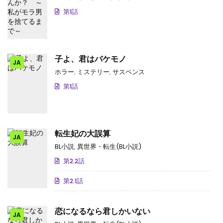
第1話
子よ、君はバケモノ
JA
ホラー
,
ミステリー
,
サスペンス
第1話
転生妃の大誤算
JA
BL小説
,
異世界・転生(BL小説)
第2.2話
第2.1話
恋になるなら君しかいない
JA