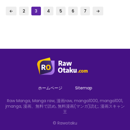
←
2
3
4
5
6
7
→
ホームページ
Sitemap
Raw Manga, Manga raw, 漫画raw, manga1000, manga1001,
jmanga, 漫画、無料で読め, 無料漫画(マンガ)読む, 漫画スキャン
王
© Rawotaku