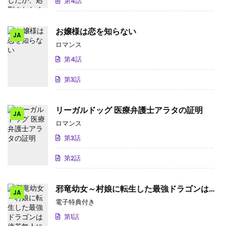
第4話
お嬢様は恋を知らない
JA
ロマンス
第4話
第3話
リーガルドッグ 医療弁護士アラタの証明
JA
ロマンス
第3話
第2話
邪竜幼女～村娘に転生した最強ドラゴンは傍
JA
若無人に無双する～
電子特典付き
第1話