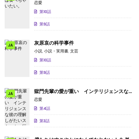
恋愛
第10話
第9話
灰原哀の科学事件
JA
小説
,
小説・実用書
,
文芸
第10話
第9話
獄門先輩の愛が重い インテリジェンスな彼
JA
の理解しがたいストーカー行為
恋愛
第4話
第3話