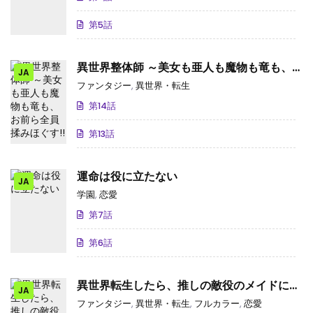
第5話
異世界整体師 ～美女も亜人も魔物も竜も、
JA
お前ら全員揉みほぐす!!～
ファンタジー
,
異世界・転生
第14話
第13話
運命は役に立たない
JA
学園
,
恋愛
第7話
第6話
異世界転生したら、推しの敵役のメイドにな
JA
りました
ファンタジー
,
異世界・転生
,
フルカラー
,
恋愛