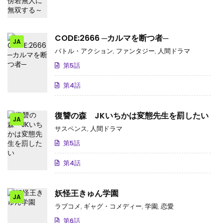
CODE:2666 ─カルマを断つ者─
JA
バトル・アクション
,
ファンタジー
,
人間ドラマ
第5話
第4話
復讐の森 JKいちかは変態先生を罰したい
JA
サスペンス
,
人間ドラマ
第5話
第4話
妖怪王きゅん学園
JA
ラブコメ
,
ギャグ・コメディー
,
学園
,
恋愛
第6話