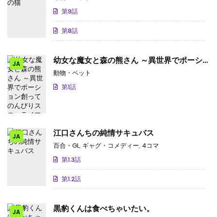
第9話
第8話
幼女な魔女と森の熊さん ～異世界でポーシ
JA
ョン創ってのんびりスローライフがしたいの
動物・ペット
じゃが？～
第1話
江口さんちの純情サキュバス
JA
百合・GL
,
ギャグ・コメディー
,
4コマ
第1.3話
第1.2話
黒豹くんは食べちゃいたい。
JA