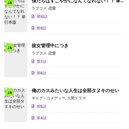
僕たちはすこやかになんてなれない！？ 単
JA
行本版
ラブコメ
,
恋愛
第10話
第9話
彼女管理中につき
JA
ラブコメ
,
恋愛
第7話
第6話
俺のカスみたいな人生は全部タヌキのせい
JA
ギャグ・コメディー
,
人間ドラマ
第5話
第4話