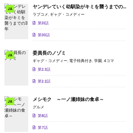
ヤンデレていく幼馴染がキミを襲うまでの3
JA
年
ラブコメ
,
ギャグ・コメディー
第31話
第30話
委員長のノゾミ
JA
ギャグ・コメディー
,
電子特典付き
,
学園
,
4コマ
第2.3話
第2.2話
メシモク ～一ノ瀬姉妹の食卓～
JA
グルメ
第8話
第7話