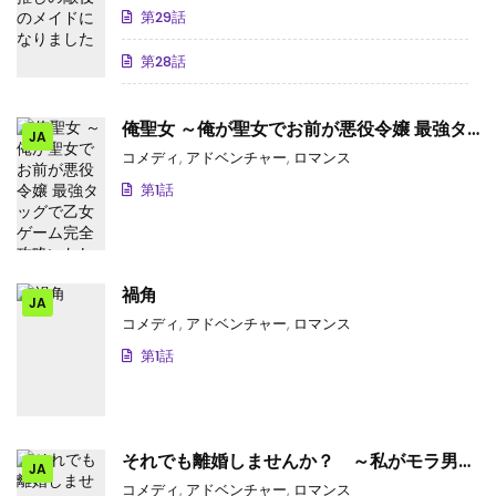
第29話
第28話
俺聖女 ～俺が聖女でお前が悪役令嬢 最強タ
JA
ッグで乙女ゲーム完全攻略いたしますわ～
コメディ
,
アドベンチャー
,
ロマンス
第1話
禍角
JA
コメディ
,
アドベンチャー
,
ロマンス
第1話
それでも離婚しませんか？ ～私がモラ男を
JA
捨てるまで～
コメディ
,
アドベンチャー
,
ロマンス