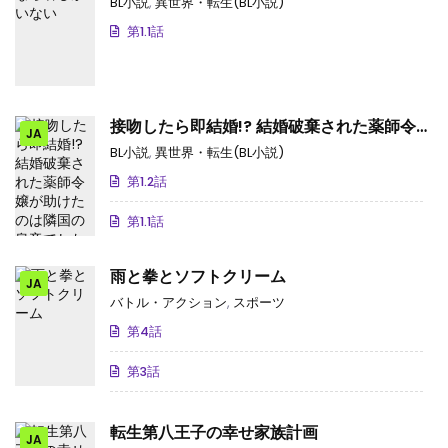
BL小説
,
異世界・転生(BL小説)
第1.1話
接吻したら即結婚!? 結婚破棄された薬師令嬢
JA
が助けたのは隣国の皇帝でした
BL小説
,
異世界・転生(BL小説)
第1.2話
第1.1話
雨と拳とソフトクリーム
JA
バトル・アクション
,
スポーツ
第4話
第3話
転生第八王子の幸せ家族計画
JA