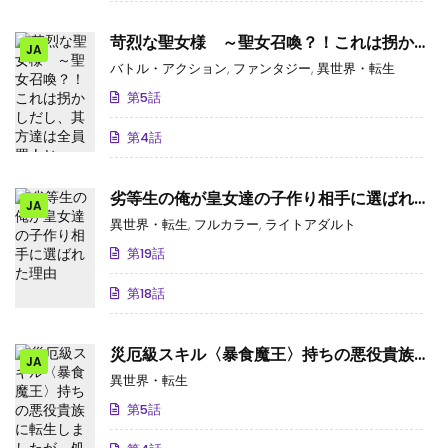
苛烈な聖女様 ～聖女召喚？！これは拐かし
JA
だし、其方達は全員罪人じゃ！！～
バトル・アクション
,
ファンタジー
,
異世界・転生
第5話
第4話
劣等生の俺が皇女達の子作り相手に選ばれた
JA
理由
異世界・転生
,
フルカラー
,
ライトアダルト
第19話
第18話
災厄級スキル〈暴食魔王〉持ちの悪役貴族に
JA
転生しましたが、処刑されたくないのでスキ
異世界・転生
ルを隠してひたすら努力します。
第5話